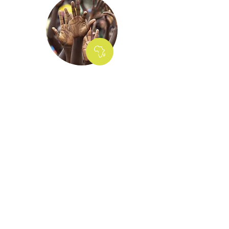
Depuis près de cinq décennies,
nous bâtissons des relations
durables fondées sur la confiance,
le soin et l’intégrité